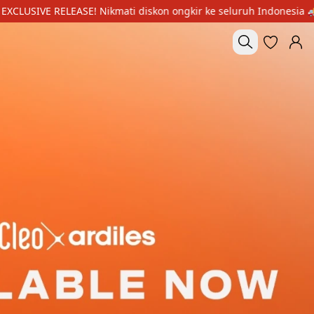
ikmati diskon ongkir ke seluruh Indonesia 🚚 | Yuk belanja sekar